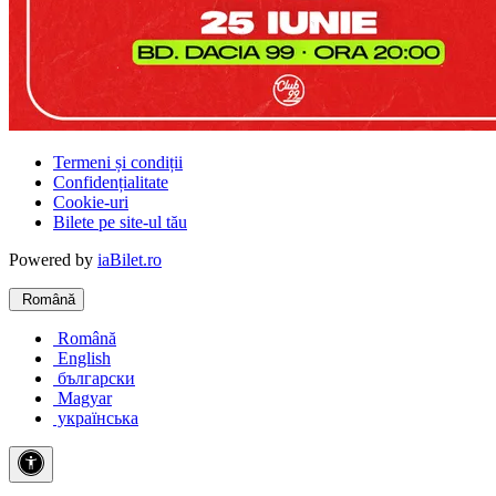
Termeni și condiții
Confidențialitate
Cookie-uri
Bilete pe site-ul tău
Powered by
iaBilet.ro
Română
Română
English
български
Magyar
українська