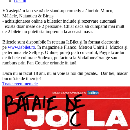
Detalii
Vă așteptăm la o seară de stand-up comedy alături de Mincu,
Mălăele, Natanticu & Birtaș.
- achiziționarea online a biletelor include și rezervare automată
- exista doar mese de 2 persoane. Chiar daca ati cumparat mai mult
de 2 bilete nu puteti sta impreuna la aceeasi masa.
Biletele sunt disponibile în rețeaua IaBilet și în format electronic
pe
www.iabilet.ro
, în magazinele Flanco, Metrou Unirii 1, Muzica și
pe terminalele Selfpay. Online, puteți plăti cu cardul, Paypal,carduri
de tichete culturale Sodexo, pe factura la Vodafone/Orange sau
ramburs prin Fan Courier oriunde în tară.
Dacă nu ai făcut 18 ani, nu ai voie la noi din păcate... Dar hei, măcar
bucură-te de tinerețe!
Toate evenimentele