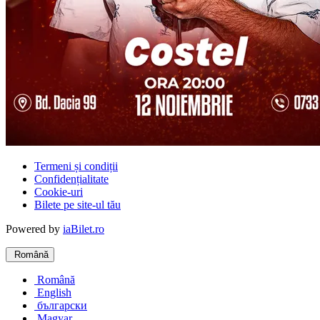
Termeni și condiții
Confidențialitate
Cookie-uri
Bilete pe site-ul tău
Powered by
iaBilet.ro
Română
Română
English
български
Magyar