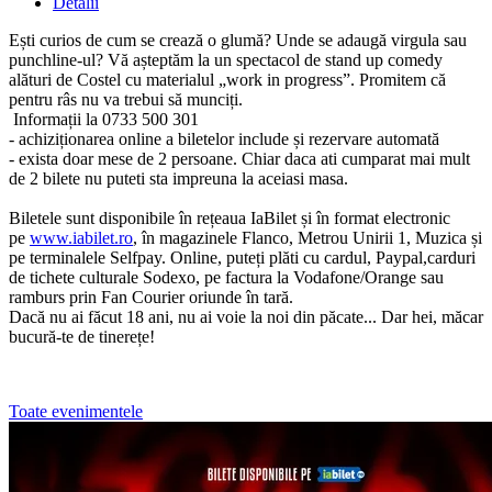
Detalii
Ești curios de cum se crează o glumă? Unde se adaugă virgula sau
punchline-ul? Vă așteptăm la un spectacol de stand up comedy
alături de Costel cu materialul „work in progress”. Promitem că
pentru râs nu va trebui să munciți.
Informații la 0733 500 301
- achiziționarea online a biletelor include și rezervare automată
- exista doar mese de 2 persoane. Chiar daca ati cumparat mai mult
de 2 bilete nu puteti sta impreuna la aceiasi masa.
Biletele sunt disponibile în rețeaua IaBilet și în format electronic
pe
www.iabilet.ro
, în magazinele Flanco, Metrou Unirii 1, Muzica și
pe terminalele Selfpay. Online, puteți plăti cu cardul, Paypal,carduri
de tichete culturale Sodexo, pe factura la Vodafone/Orange sau
ramburs prin Fan Courier oriunde în tară.
Dacă nu ai făcut 18 ani, nu ai voie la noi din păcate... Dar hei, măcar
bucură-te de tinerețe!
Toate evenimentele