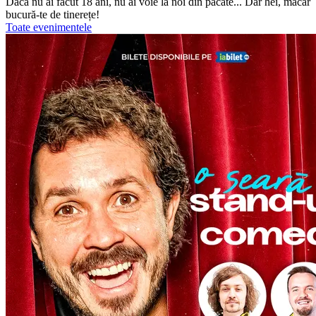
Dacă nu ai făcut 18 ani, nu ai voie la noi din păcate... Dar hei, măcar
bucură-te de tinerețe!
Toate evenimentele