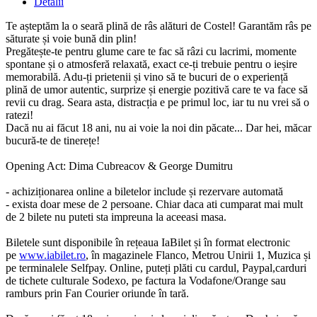
Detalii
Te așteptăm la o seară plină de râs alături de Costel! Garantăm râs pe
săturate și voie bună din plin!
Pregătește-te pentru glume care te fac să râzi cu lacrimi, momente
spontane și o atmosferă relaxată, exact ce-ți trebuie pentru o ieșire
memorabilă. Adu-ți prietenii și vino să te bucuri de o experiență
plină de umor autentic, surprize și energie pozitivă care te va face să
revii cu drag. Seara asta, distracția e pe primul loc, iar tu nu vrei să o
ratezi!
Dacă nu ai făcut 18 ani, nu ai voie la noi din păcate... Dar hei, măcar
bucură-te de tinerețe!
Opening Act: Dima Cubreacov & George Dumitru
- achiziționarea online a biletelor include și rezervare automată
- exista doar mese de 2 persoane. Chiar daca ati cumparat mai mult
de 2 bilete nu puteti sta impreuna la aceeasi masa.
Biletele sunt disponibile în rețeaua IaBilet și în format electronic
pe
www.iabilet.ro
, în magazinele Flanco, Metrou Unirii 1, Muzica și
pe terminalele Selfpay. Online, puteți plăti cu cardul, Paypal,carduri
de tichete culturale Sodexo, pe factura la Vodafone/Orange sau
ramburs prin Fan Courier oriunde în tară.