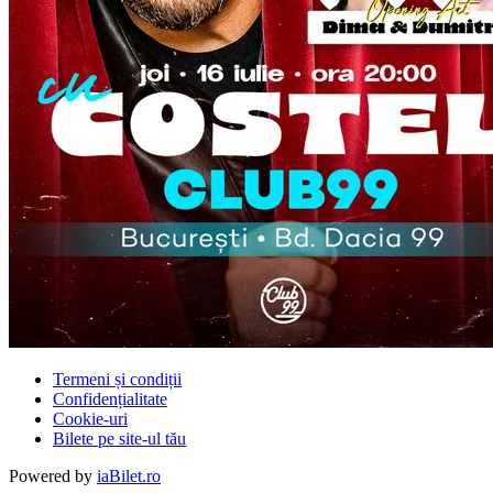
Termeni și condiții
Confidențialitate
Cookie-uri
Bilete pe site-ul tău
Powered by
iaBilet.ro