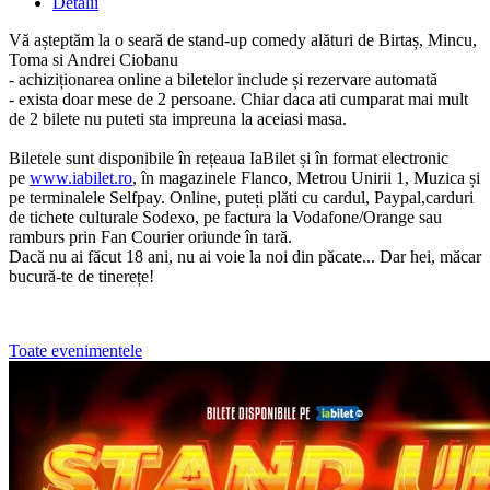
Detalii
Vă așteptăm la o seară de stand-up comedy alături de Birtaș, Mincu,
Toma si Andrei Ciobanu
- achiziționarea online a biletelor include și rezervare automată
- exista doar mese de 2 persoane. Chiar daca ati cumparat mai mult
de 2 bilete nu puteti sta impreuna la aceiasi masa.
Biletele sunt disponibile în rețeaua IaBilet și în format electronic
pe
www.iabilet.ro
, în magazinele Flanco, Metrou Unirii 1, Muzica și
pe terminalele Selfpay. Online, puteți plăti cu cardul, Paypal,carduri
de tichete culturale Sodexo, pe factura la Vodafone/Orange sau
ramburs prin Fan Courier oriunde în tară.
Dacă nu ai făcut 18 ani, nu ai voie la noi din păcate... Dar hei, măcar
bucură-te de tinerețe!
Toate evenimentele