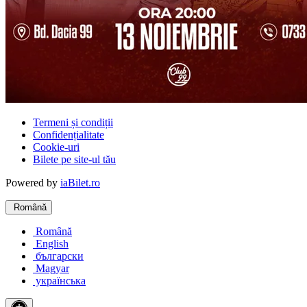
Termeni și condiții
Confidențialitate
Cookie-uri
Bilete pe site-ul tău
Powered by
iaBilet.ro
Română
Română
English
български
Magyar
українська