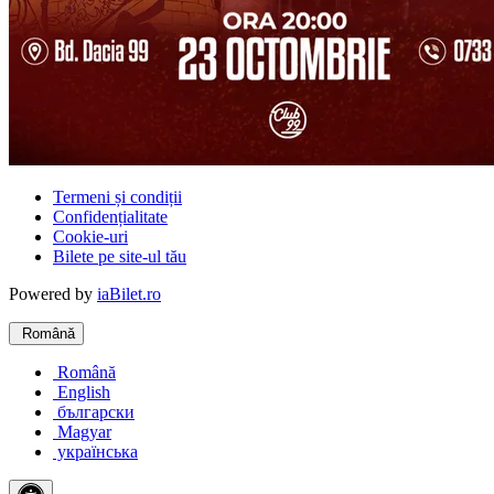
Termeni și condiții
Confidențialitate
Cookie-uri
Bilete pe site-ul tău
Powered by
iaBilet.ro
Română
Română
English
български
Magyar
українська