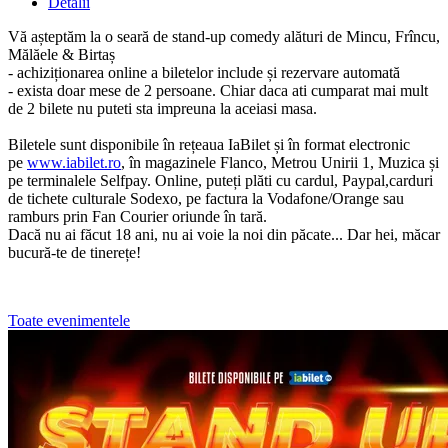
Detalii
Vă așteptăm la o seară de stand-up comedy alături de Mincu, Frîncu,
Mălăele & Birtaș
- achiziționarea online a biletelor include și rezervare automată
- exista doar mese de 2 persoane. Chiar daca ati cumparat mai mult
de 2 bilete nu puteti sta impreuna la aceiasi masa.
Biletele sunt disponibile în rețeaua IaBilet și în format electronic
pe
www.iabilet.ro
, în magazinele Flanco, Metrou Unirii 1, Muzica și
pe terminalele Selfpay. Online, puteți plăti cu cardul, Paypal,carduri
de tichete culturale Sodexo, pe factura la Vodafone/Orange sau
ramburs prin Fan Courier oriunde în tară.
Dacă nu ai făcut 18 ani, nu ai voie la noi din păcate... Dar hei, măcar
bucură-te de tinerețe!
Toate evenimentele