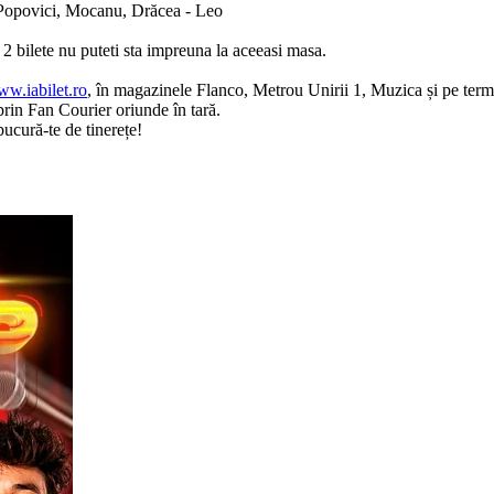
 Popovici, Mocanu, Drăcea - Leo
2 bilete nu puteti sta impreuna la aceeasi masa.
w.iabilet.ro
, în magazinele Flanco, Metrou Unirii 1, Muzica și pe termi
rin Fan Courier oriunde în tară.
bucură-te de tinerețe!