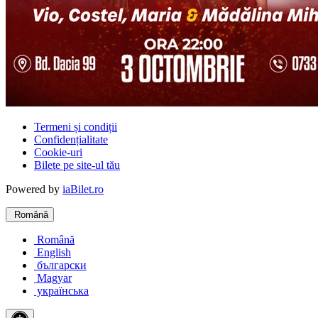
Termeni și condiții
Confidențialitate
Cookie-uri
Bilete pe site-ul tău
Powered by
iaBilet.ro
Română
Română
English
български
Magyar
українська