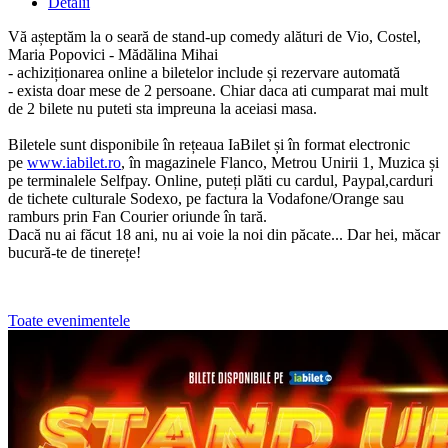
Detalii
Vă așteptăm la o seară de stand-up comedy alături de Vio, Costel,
Maria Popovici - Mădălina Mihai
- achiziționarea online a biletelor include și rezervare automată
- exista doar mese de 2 persoane. Chiar daca ati cumparat mai mult
de 2 bilete nu puteti sta impreuna la aceiasi masa.
Biletele sunt disponibile în rețeaua IaBilet și în format electronic
pe
www.iabilet.ro
, în magazinele Flanco, Metrou Unirii 1, Muzica și
pe terminalele Selfpay. Online, puteți plăti cu cardul, Paypal,carduri
de tichete culturale Sodexo, pe factura la Vodafone/Orange sau
ramburs prin Fan Courier oriunde în tară.
Dacă nu ai făcut 18 ani, nu ai voie la noi din păcate... Dar hei, măcar
bucură-te de tinerețe!
Toate evenimentele